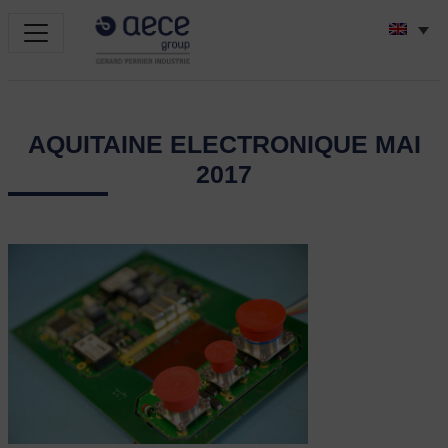
AQUITAINE ELECTRONIQUE MAI
2017