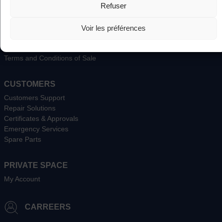
Refuser
Entities
Production and integration
Design Office and Engineering
Voir les préférences
Products
Our references
Terms and Conditions of Sale
CUSTOMERS
Customers Support
Repair Solutions
Certificates & Approvals
Emergency Services
Spare Parts
PRIVATE SPACE
My Account
CARREERS