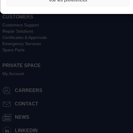
Terms and Conditions of Sale
CUSTOMERS
Customers Support
Repair Solutions
Certificates & Approvals
Emergency Services
Spare Parts
PRIVATE SPACE
My Account
CARREERS
CONTACT
NEWS
LINKEDIN