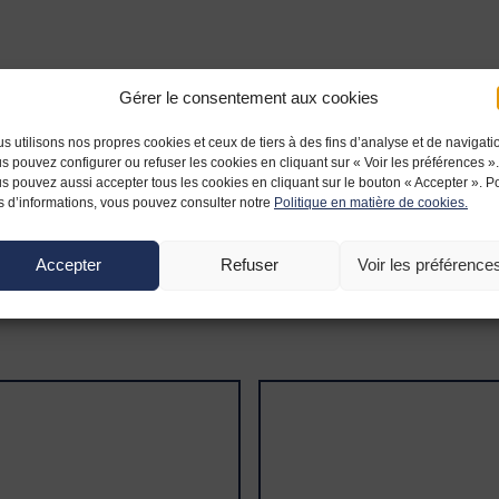
Gérer le consentement aux cookies
s utilisons nos propres cookies et ceux de tiers à des fins d’analyse et de navigati
s pouvez configurer ou refuser les cookies en cliquant sur « Voir les préférences ».
s pouvez aussi accepter tous les cookies en cliquant sur le bouton « Accepter ». P
s d’informations, vous pouvez consulter notre
Politique en matière de cookies.
Accepter
Refuser
Voir les préférence