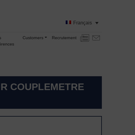
Français
s
Customers
Recrutement
Actualités
Nous
érences
contacter
UR COUPLEMETRE