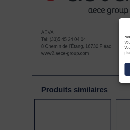
AEVA
Nou
Tel: (33)5 45 24 04 04
Vou
8 Chemin de l'Étang, 16730 Fléac
Vou
plu
www2.aece-group.com
Produits similaires