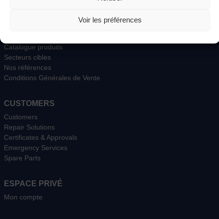
Présentation
Les entités du groupe
Voir les préférences
Production et intégration
BE et Ingéniérie
Catalogue produits
Secteurs cibles
Nos références
Conditions Générales de Vente
CUSTOMERS
Customers
Repair Solutions
Certificates & Approvals
Emergency Services
Spare Parts
ESPACE PRIVÉ
Mon compte