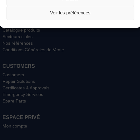
Présentation
Les entités du groupe
Voir les préférences
Production et intégration
BE et Ingéniérie
Catalogue produits
Secteurs cibles
Nos références
Conditions Générales de Vente
CUSTOMERS
Customers
Repair Solutions
Certificates & Approvals
Emergency Services
Spare Parts
ESPACE PRIVÉ
Mon compte