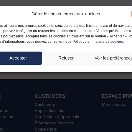
Gérer le consentement aux cookies
s utilisons nos propres cookies et ceux de tiers à des fins d’analyse et de navigati
s pouvez configurer ou refuser les cookies en cliquant sur « Voir les préférences ».
s pouvez aussi accepter tous les cookies en cliquant sur le bouton « Accepter ». P
s d’informations, vous pouvez consulter notre
Politique en matière de cookies.
Accepter
Refuser
Voir les préférence
E
CUSTOMERS
ESPACE PRI
Customers
Mon compte
roupe
Repair Solutions
égration
Certificates & Approvals
Emergency Services
ts
Spare Parts