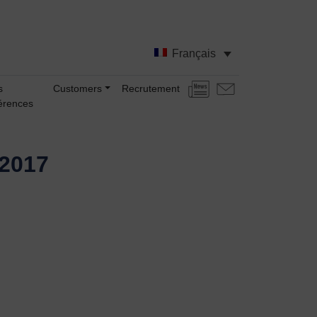
Français
s
Customers
Recrutement
Actualités
Nous
érences
contacter
2017