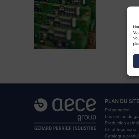
Nou
Vou
Vou
plu
PLAN DU SIT
Présentation
Les entités du g
Production et int
BE et Ingéniérie
Catalogue produi