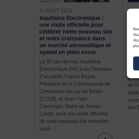
11 AOÛT 2025
3 JU
Aquitaine Électronique :
AEC
une visite officielle pour
Bour
Nou
célébrer notre nouveau site
et s
Vou
et notre croissance dans
de l
Vou
un marché aéronautique et
plu
Du 1
spatial en plein essor
Grou
Le 30 juin dernier, Aquitaine
Inter
Électronique (AE) a eu l’honneur
de l’
d’accueillir Patrick Beyrie,
gran
Président de la Communauté de
de l’
Communes du Luy de Béarn
spati
(CCLB), et Jean-Yves
comm
Courrèges, Maire de Serres-
des 
Castet, pour une visite officielle
de notre nouveau site industriel
situé …