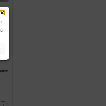
on.
e
our
léac
mes
s
et de
sation
e en