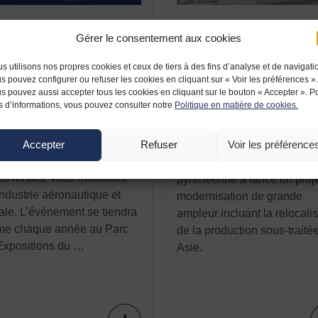
IN 2025
9 JUIN 2021
Gérer le consentement aux cookies
E Group au Salon du
France relance :
get 2025 : innovation
l’entreprise Aeva
s utilisons nos propres cookies et ceux de tiers à des fins d’analyse et de navigati
avoir-faire au service
modernise et relocalis
s pouvez configurer ou refuser les cookies en cliquant sur « Voir les préférences ».
’aéronautique
s pouvez aussi accepter tous les cookies en cliquant sur le bouton « Accepter ». P
L’entreprise Aeva située à F
s d’informations, vous pouvez consulter notre
Politique en matière de cookies.
6 au 22 juin 2025, AECE
(Nouvelle Aquitaine) est
p participera au Salon
spécialisée dans les systè
national de l’Aéronautique et
Accepter
Refuser
Voir les préférence
d’allumage de turbines
Espace (SIAE), l’un des plus
d’hélicoptères. L’entreprise
ds rendez-vous mondiaux
pyrénéenne a lancé un proj
industrie aéronautique et
modernisation de grande
ale. L’événement se tiendra
ampleur incluant la relocali
e chaque année au Parc
de la production sous-traité
Expositions du …
Asie.