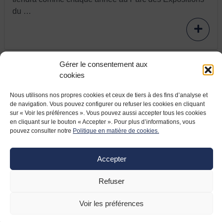
du …
Gérer le consentement aux
cookies
Nous utilisons nos propres cookies et ceux de tiers à des fins d’analyse et
de navigation. Vous pouvez configurer ou refuser les cookies en cliquant
sur « Voir les préférences ». Vous pouvez aussi accepter tous les cookies
en cliquant sur le bouton « Accepter ». Pour plus d’informations, vous
pouvez consulter notre
Politique en matière de cookies.
9 JUIN 2021
France relance : l’entreprise Aeva modernise
Accepter
et relocalise
Refuser
L’entreprise Aeva située à Fléac (Nouvelle Aquitaine)
est spécialisée dans les systèmes d’allumage de
Voir les préférences
turbines d’hélicoptères. L’entreprise pyrénéenne a lancé
un projet de modernisation de grande ampleur incluant