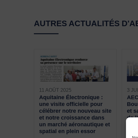
AUTRES ACTUALITÉS D'
11 AOÛT 2025
3 JU
Aquitaine Électronique :
AEC
une visite officielle pour
Bour
célébrer notre nouveau site
et s
et notre croissance dans
de l
un marché aéronautique et
Du 1
spatial en plein essor
Grou
Nou