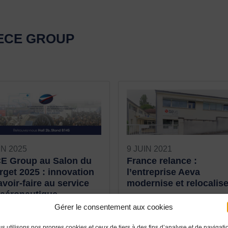
AECE GROUP
IN 2025
9 JUIN 2021
E Group au Salon du
France relance :
get 2025 : innovation
l’entreprise Aeva
avoir-faire au service
modernise et relocalis
’aéronautique
L’entreprise Aeva située à F
Gérer le consentement aux cookies
6 au 22 juin 2025, AECE
(Nouvelle Aquitaine) est
p participera au Salon
spécialisée dans les systè
s utilisons nos propres cookies et ceux de tiers à des fins d’analyse et de navigati