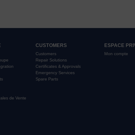
E
CUSTOMERS
ESPACE PRI
Customers
Mon compte
roupe
Repair Solutions
égration
Certificates & Approvals
Emergency Services
ts
Spare Parts
ales de Vente