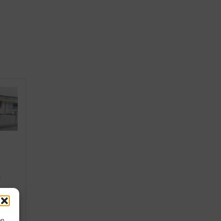
e
léac
mes
on.