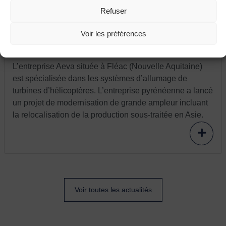
Refuser
9 JUIN 2021
Voir les préférences
France relance : l’entreprise Aeva modernise
et relocalise
L’entreprise Aeva située à Fléac (Nouvelle Aquitaine)
est spécialisée dans les systèmes d’allumage de
turbines d’hélicoptères. L’entreprise pyrénéenne a lancé
un projet de modernisation de grande ampleur incluant
la relocalisation de la production sous-traitée en Asie.
Voir toutes les actualités