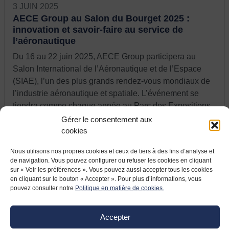
3 JUIN 2025
AECE Group au Salon du Bourget 2025 :
innovation et savoir-faire au service de
l’aéronautique
Du 16 au 22 juin 2025, AECE Group participera au
Salon International de l’Aéronautique et de l’Espace
(SIAE), l’un des plus grands rendez-vous mondiaux de
l’industrie aéronautique et spatiale. L’événement se
tiendra comme chaque année au Parc des Expositions
du …
Gérer le consentement aux
cookies
Nous utilisons nos propres cookies et ceux de tiers à des fins d’analyse et
de navigation. Vous pouvez configurer ou refuser les cookies en cliquant
sur « Voir les préférences ». Vous pouvez aussi accepter tous les cookies
en cliquant sur le bouton « Accepter ». Pour plus d’informations, vous
pouvez consulter notre
Politique en matière de cookies.
Accepter