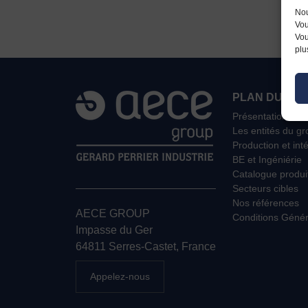
Nou
Vou
Vou
plu
PLAN DU SIT
Présentation
Les entités du g
Production et int
BE et Ingéniérie
Catalogue produi
Secteurs cibles
Nos références
AECE GROUP
Conditions Génér
Impasse du Ger
64811 Serres-Castet, France
Appelez-nous