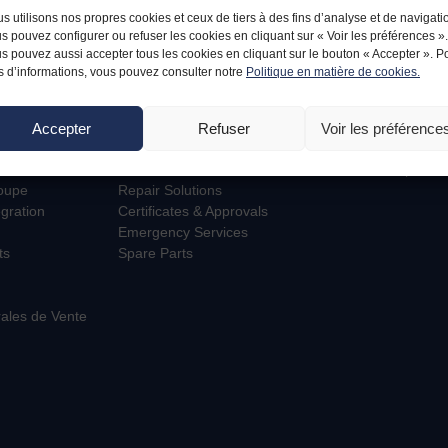
s utilisons nos propres cookies et ceux de tiers à des fins d’analyse et de navigati
s pouvez configurer ou refuser les cookies en cliquant sur « Voir les préférences ».
s pouvez aussi accepter tous les cookies en cliquant sur le bouton « Accepter ». P
s d’informations, vous pouvez consulter notre
Politique en matière de cookies.
Accepter
Refuser
Voir les préférence
E
CUSTOMERS
ESPACE PRI
Customers
Mon compte
roupe
Repair Solutions
égration
Certificates & Approvals
Emergency Services
ts
Spare Parts
ales de Vente