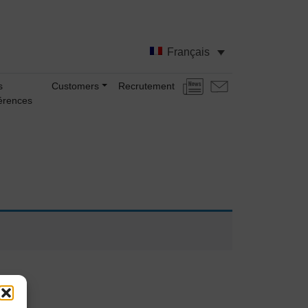
Français
s
Customers
Recrutement
Actualités
Nous
érences
contacter