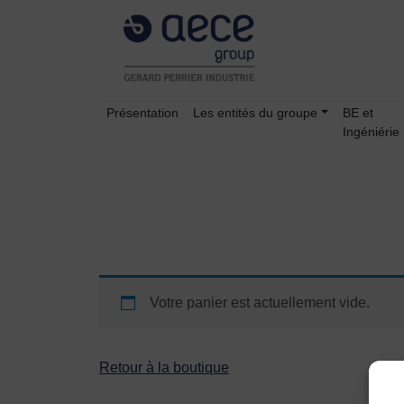
Présentation
Les entités du groupe
BE et
Ingéniérie
Votre panier est actuellement vide.
Retour à la boutique