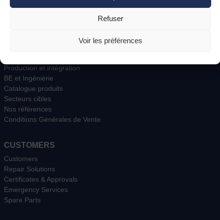
Appelez-nous
Refuser
PLAN DU SITE
Voir les préférences
Présentation
Les entités du groupe
Production et intégration
BE et Ingéniérie
Catalogue produits
Secteurs cibles
Nos références
Conditions Générales de Vente
CUSTOMERS
Customers
Repair Solutions
Certificates & Approvals
Emergency Services
Spare Parts