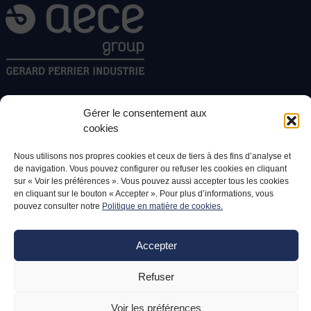
Gérer le consentement aux
AECE GROUP
cookies
Impasse du Ger
Nous utilisons nos propres cookies et ceux de tiers à des fins d’analyse et
64811 Serres-Castet, France
de navigation. Vous pouvez configurer ou refuser les cookies en cliquant
sur « Voir les préférences ». Vous pouvez aussi accepter tous les cookies
Appelez-nous
en cliquant sur le bouton « Accepter ». Pour plus d’informations, vous
pouvez consulter notre
Politique en matière de cookies.
PLAN DU SITE
Accepter
Présentation
Les entités du groupe
Refuser
Production et intégration
BE et Ingéniérie
Voir les préférences