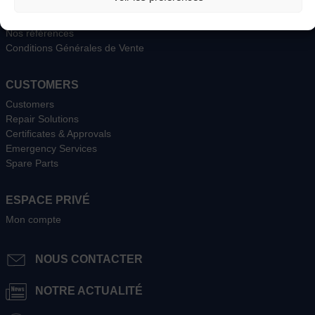
Catalogue produits
Secteurs cibles
Nos références
Conditions Générales de Vente
CUSTOMERS
Customers
Repair Solutions
Certificates & Approvals
Emergency Services
Spare Parts
ESPACE PRIVÉ
Mon compte
NOUS CONTACTER
NOTRE ACTUALITÉ