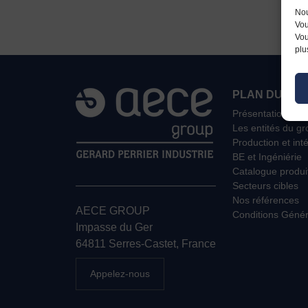
Nou
Vou
Vou
plu
PLAN DU SIT
Présentation
Les entités du g
Production et int
BE et Ingéniérie
Catalogue produi
Secteurs cibles
Nos références
AECE GROUP
Conditions Génér
Impasse du Ger
64811 Serres-Castet, France
Appelez-nous