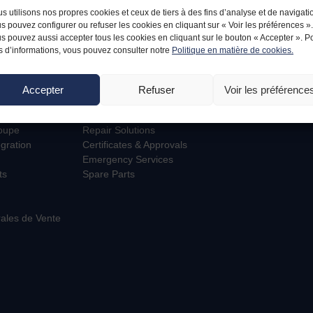
s utilisons nos propres cookies et ceux de tiers à des fins d’analyse et de navigati
s pouvez configurer ou refuser les cookies en cliquant sur « Voir les préférences ».
s pouvez aussi accepter tous les cookies en cliquant sur le bouton « Accepter ». P
s d’informations, vous pouvez consulter notre
Politique en matière de cookies.
Accepter
Refuser
Voir les préférence
E
CUSTOMERS
ESPACE PRI
Customers
Mon compte
roupe
Repair Solutions
égration
Certificates & Approvals
Emergency Services
ts
Spare Parts
ales de Vente