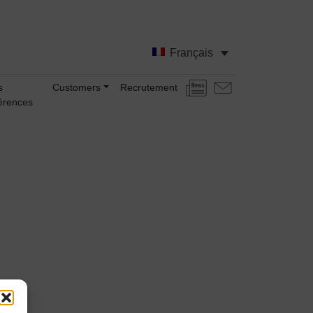
Français
s
Customers
Recrutement
Actualités
Nous
érences
contacter