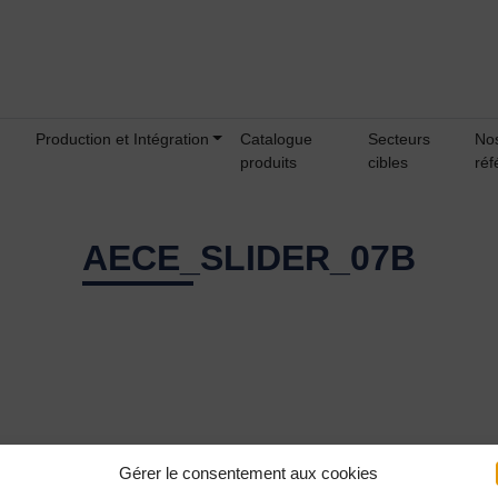
Production et Intégration
Catalogue
Secteurs
No
produits
cibles
réf
AECE_SLIDER_07B
Gérer le consentement aux cookies