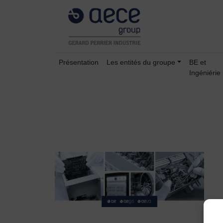
Présentation
Les entités du groupe
BE et
Ingéniérie