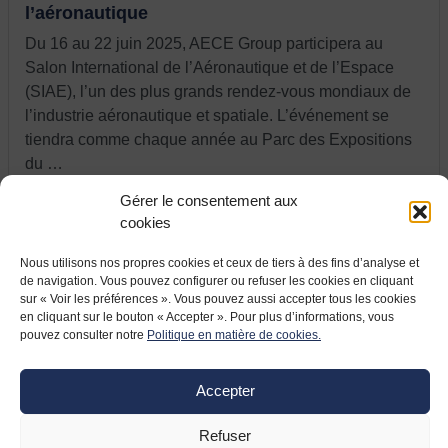
l’aéronautique
Du 16 au 22 juin 2025, AECE Group participera au
Salon International de l’Aéronautique et de l’Espace
(SIAE), l’un des plus grands rendez-vous mondiaux de
l’industrie aéronautique et spatiale. L’événement se
tiendra comme chaque année au Parc des Expositions
du …
Gérer le consentement aux
cookies
Nous utilisons nos propres cookies et ceux de tiers à des fins d’analyse et
de navigation. Vous pouvez configurer ou refuser les cookies en cliquant
sur « Voir les préférences ». Vous pouvez aussi accepter tous les cookies
en cliquant sur le bouton « Accepter ». Pour plus d’informations, vous
pouvez consulter notre
Politique en matière de cookies.
Accepter
Refuser
9 JUIN 2021