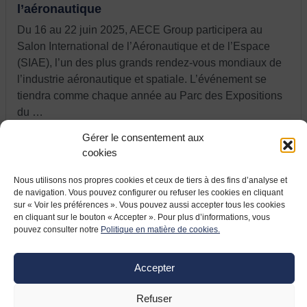
l’aéronautique
Du 16 au 22 juin 2025, AECE Group participera au
Salon International de l’Aéronautique et de l’Espace
(SIAE), l’un des plus grands rendez-vous mondiaux de
l’industrie aéronautique et spatiale. L’événement se
tiendra comme chaque année au Parc des Expositions
du …
Gérer le consentement aux
cookies
Nous utilisons nos propres cookies et ceux de tiers à des fins d’analyse et
de navigation. Vous pouvez configurer ou refuser les cookies en cliquant
sur « Voir les préférences ». Vous pouvez aussi accepter tous les cookies
en cliquant sur le bouton « Accepter ». Pour plus d’informations, vous
pouvez consulter notre
Politique en matière de cookies.
Accepter
Refuser
9 JUIN 2021