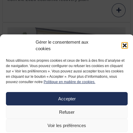
Gérer le consentement aux
cookies
Nous utilisons nos propres cookies et ceux de tiers à des fins d’analyse et
de navigation. Vous pouvez configurer ou refuser les cookies en cliquant
sur « Voir les préférences ». Vous pouvez aussi accepter tous les cookies
en cliquant sur le bouton « Accepter ». Pour plus d’informations, vous
17 JUIN 2021
pouvez consulter notre
Politique en matière de cookies.
France relaunch: the company Aeva
modernizes and relocates
Accepter
The company Aeva, located in Fléac (Nouvelle
Aquitaine), specialises in ignition systems for helicopter
Refuser
turbines. The Pyrenean company, which took over the
aeronautical equipment manufacturer formerly known as
Voir les préférences
Meggitt in April 2019, launched a large-scale